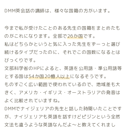
DMM英会話の講師は、様々な国籍の方がいます。
今まで私が受けたことのある先生の国籍をまとめたも
のがこれになります。全部で
26
か国
です。
私はどちらかというと気に入った先生をずーっと選び
続けるタイプだったのに、それでこの国数になるとは
びっくりです。
文部科学省のHPによると、英語を公用語・準公用語等
とする国は
54
か国
20
憶人以上
になるそうです。
ものすごく広い範囲で使われているので、地域差も大
きく、アメリカ・イギリス・オーストラリアの発音は
よく比較されていますね。
DMMでナイジェリアの先生と話した時聞いたことです
が、ナイジェリアも英語を話すけどピジンという全然
文法も違うような英語なんだよ～と教えてくれまし